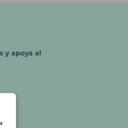
s y apoya al
ca