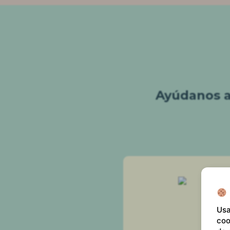
Ayúdanos a 
Usa
coo