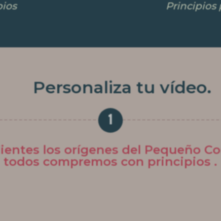
pios
Principios 
Personaliza tu vídeo.
1
ientes los orígenes del Pequeño Co
todos compremos con principios .